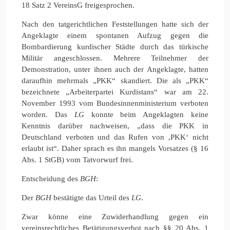
18 Satz 2 VereinsG freigesprochen.
Nach den tatgerichtlichen Feststellungen hatte sich der
Angeklagte einem spontanen Aufzug gegen die
Bombardierung kurdischer Städte durch das türkische
Militär angeschlossen. Mehrere Teilnehmer der
Demonstration, unter ihnen auch der Angeklagte, hatten
daraufhin mehrmals „PKK“ skandiert. Die als „PKK“
bezeichnete „Arbeiterpartei Kurdistans“ war am 22.
November 1993 vom Bundesinnenministerium verboten
worden. Das
LG
konnte beim Angeklagten keine
Kenntnis darüber nachweisen, „dass die PKK in
Deutschland verboten und das Rufen von ‚PKK‘ nicht
erlaubt ist“. Daher sprach es ihn mangels Vorsatzes (§ 16
Abs. 1 StGB) vom Tatvorwurf frei.
Entscheidung des
BGH
:
Der
BGH
bestätigte das Urteil des
LG
.
Zwar könne eine Zuwiderhandlung gegen ein
vereinsrechtliches Betätigungsverbot nach §§ 20 Abs. 1